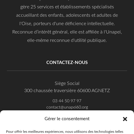
gère 25 services et établissements spécialisés
accueillant des enfants, adolescents et adultes de
l'Oise, porteurs d'une déficience intellectuelle.
Reconnue d’intérêt général, elle est affiliée à l'Unapei,
elle-même reconnue d'utilité publique.
CONTACTEZ-NOUS
Siège Social
300 chaussée traversière 60600 AGNETZ
03 44 50 97 97
contact@unapei60.org
Gérer le consentement
SUIVEZ-NOUS SUR FACEBOOK
Pour offrir les meilleures expériences, nous utilisons des technologies telles