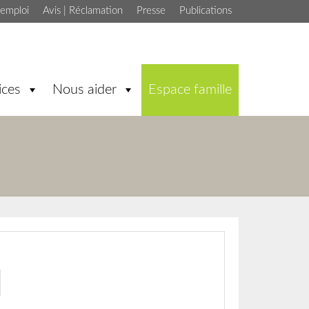
'emploi
Avis | Réclamation
Presse
Publications
ices
Nous aider
Espace famille