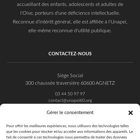
accueillant des enfants, adolescents et adultes de
l'Oise, porteurs d'une déficience intellectuelle.
Reconnue d’intérêt général, elle est affiliée à l'Unapei,
elle-même reconnue d'utilité publique.
CONTACTEZ-NOUS
Siège Social
300 chaussée traversière 60600 AGNETZ
03 44 50 97 97
contact@unapei60.org
Gérer le consentement
SUIVEZ-NOUS SUR FACEBOOK
Pour offrir les meilleures expériences, nous utilisons des technologies telles
que les cookies pour stocker et/ou accéder aux informations des appareils. Le
fait de consentir à ces technologies nous permettra de traiter des données