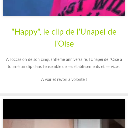
"Happy", le clip de l'Unapei de
l'Oise
A l'occasion de son cinquantième anniversaire, l'Unapei de l'Oise a
tourné un clip dans l'ensemble de ses établissements et services.
A voir et revoir à volonté !