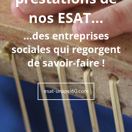
nos ESAT...
...des entreprises
sociales qui regorgent
de savoir-faire !
esat-unapei60.com