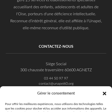
accueillant des enfants, adolescents et adultes de
l'Oise, porteurs d'une déficience intellectuelle.
Reconnue d’intérêt général, elle est affiliée à l'Unapei,
elle-même reconnue d'utilité publique.
CONTACTEZ-NOUS
Siège Social
300 chaussée traversière 60600 AGNETZ
03 44 50 97 97
contact@unapei60.org
Gérer le consentement
SUIVEZ-NOUS SUR FACEBOOK
Pour offrir les meilleures expériences, nous utilisons des technologies telles
que les cookies pour stocker et/ou accéder aux informations des appareils. Le