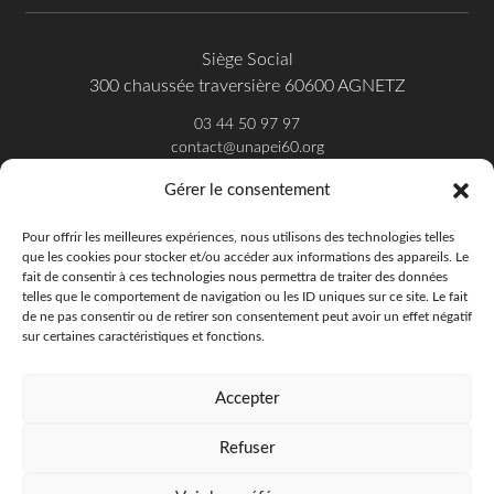
Siège Social
300 chaussée traversière 60600 AGNETZ
03 44 50 97 97
contact@unapei60.org
Gérer le consentement
SUIVEZ-NOUS SUR FACEBOOK
Pour offrir les meilleures expériences, nous utilisons des technologies telles
que les cookies pour stocker et/ou accéder aux informations des appareils. Le
fait de consentir à ces technologies nous permettra de traiter des données
telles que le comportement de navigation ou les ID uniques sur ce site. Le fait
de ne pas consentir ou de retirer son consentement peut avoir un effet négatif
sur certaines caractéristiques et fonctions.
Accepter
Refuser
Unapei de l'Oise - 2018