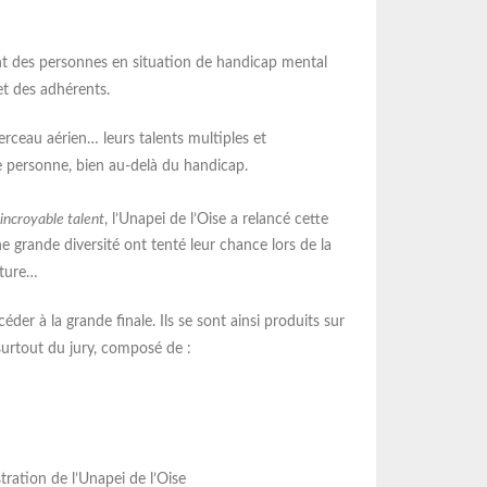
ent des personnes en situation de handicap mental
et des adhérents.
erceau aérien… leurs talents multiples et
e personne, bien au-delà du handicap.
MAS La Clarée : le
Renforcer l’accue
chantier prend forme
compréhensio
incroyable talent
, l’Unapei de l’Oise a relancé cette
handicap invis
 grande diversité ont tenté leur chance lors de la
Sous un beau soleil, la présidente, la
directrice générale, plusieurs
uture…
Le 12 mars 2026, l’Unapei d
administrateurs ainsi que la directrice
organisé, aux côtés de la Po
de l’établissement se sont rendus sur le
der à la grande finale. Ils se sont ainsi produits sur
nationale, une action de sen
chantier du futur Dispositif d’Accueil
suivie de la signature d’un
 surtout du jury, composé de :
Spécialisé intégrant la MAS La Clarée
de partenariat. Objectif : 
actuelle. Cette visite avait pour objectif
les personnels d’accueil et 
de constater l’évolution des travaux et
de la voie publique vers un
d’échanger sur les prochaines étapes
prise en compte des perso
du projet. Merci à Mickaël
présentant une déficience
tration de l’Unapei de l’Oise
intellectuelle. Un handicap