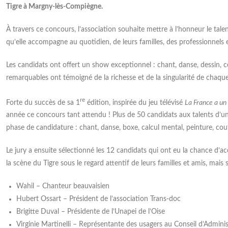
Tigre à Margny-lès-Compiègne.
À travers ce concours, l’association souhaite mettre à l’honneur le tal
qu’elle accompagne au quotidien, de leurs familles, des professionnels 
Les candidats ont offert un show exceptionnel : chant, danse, dessin, c
Une convention de
remarquables ont témoigné de la richesse et de la singularité de chaqu
tour sur l’Assemblée
partenariat entre l'IME Les
Générale 2026
re
Papillons Blancs et le
Forte du succès de sa 1
édition, inspirée du jeu télévisé
La France a un 
année ce concours tant attendu ! Plus de 50 candidats aux talents d’une
CDAD de Beauvais
8 juin, l’Unapei de l’Oise a tenu
semblée Générale Ordinaire. Ce
phase de candidature : chant, danse, boxe, calcul mental, peinture, co
-vous annuel permet de faire le
L’IME Les Papillons Blancs de Beauvais
e l’année écoulée et de définir
et le Conseil Départemental de l’Accès
Le jury a ensuite sélectionné les 12 candidats qui ont eu la chance d’accé
entations de celles à venir. Ainsi,
au Droit (CDAD) de Beauvais ont signé
la scène du Tigre sous le regard attentif de leurs familles et amis, mais
hérents ont évoqué différents
une convention de partenariat
, puis adopté l’ensemble des
officialisant leur collaboration autour
Wahil – Chanteur beauvaisien
ions à l’unanimité. A l’ordre du
de l’éducation à la citoyenneté et au
Hubert Ossart – Président de l’association Trans-doc
A l’issue des échanges,
droit. Convaincus de l’intérêt commun
Brigitte Duval – Présidente de l’Unapei de l’Oise
d’associer leurs compétences et leurs
ressources respectives, les deux
Virginie Martinelli – Représentante des usagers au Conseil d’Adminis