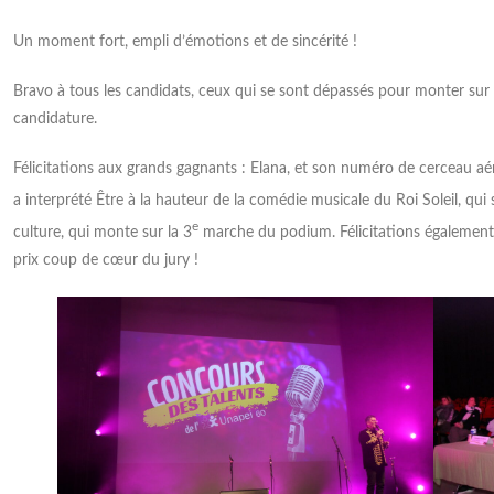
partenaires ont choisi de structurer leur
Lire la suite
coopération
Un moment fort, empli d’émotions et de sincérité !
Bravo à tous les candidats, ceux qui se sont dépassés pour monter sur 
Lire la suite
candidature.
Félicitations aux grands gagnants : Elana, et son numéro de cerceau aé
a interprété Être à la hauteur de la comédie musicale du Roi Soleil, qui s
e
culture, qui monte sur la 3
marche du podium. Félicitations également 
prix coup de cœur du jury !