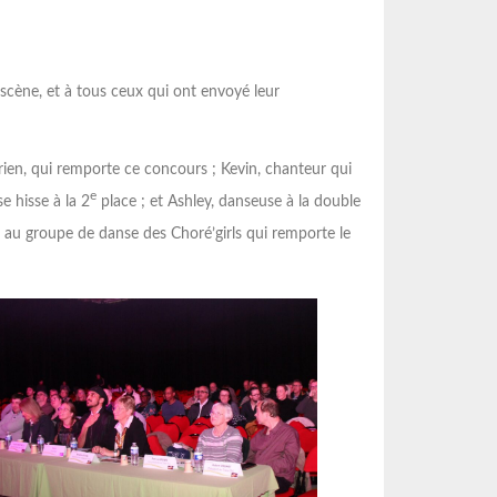
Lire la suite
Lir
scène, et à tous ceux qui ont envoyé leur
rien, qui remporte ce concours ; Kevin, chanteur qui
e
e hisse à la 2
place ; et Ashley, danseuse à la double
au groupe de danse des Choré’girls qui remporte le