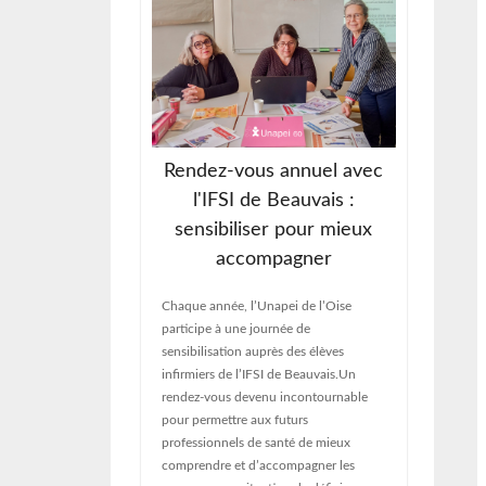
Association
Rendez-vous annuel avec
Re
our attendu
l'IFSI de Beauvais :
int-Paul
sensibiliser pour mieux
Jeudi 1
accompagner
son As
, l’Unapei de
rendez
ournée de
Chaque année, l’Unapei de l’Oise
bilan d
 Saint-Paul. Un
participe à une journée de
les ori
rnable qui a
sensibilisation auprès des élèves
les ad
e pas moins de 1
infirmiers de l’IFSI de Beauvais.Un
sujets
 journée pour se
rendez-vous devenu incontournable
résolut
illes,
pour permettre aux futurs
jour : 
ablissements et
professionnels de santé de mieux
tion étaient
comprendre et d’accompagner les
ée placée sous le