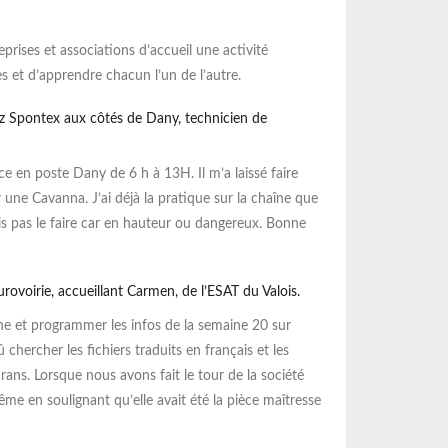
Lire la suite
rises et associations d’accueil une activité
Lir
s et d’apprendre chacun l’un de l’autre.
z Spontex aux côtés de Dany, technicien de
 en poste Dany de 6 h à 13H. Il m’a laissé faire
ne Cavanna. J’ai déjà la pratique sur la chaîne que
is pas le faire car en hauteur ou dangereux. Bonne
voirie, accueillant Carmen, de l’ESAT du Valois.
gne et programmer les infos de la semaine 20 sur
û chercher les fichiers traduits en français et les
ns. Lorsque nous avons fait le tour de la société
-même en soulignant qu’elle avait été la pièce maîtresse