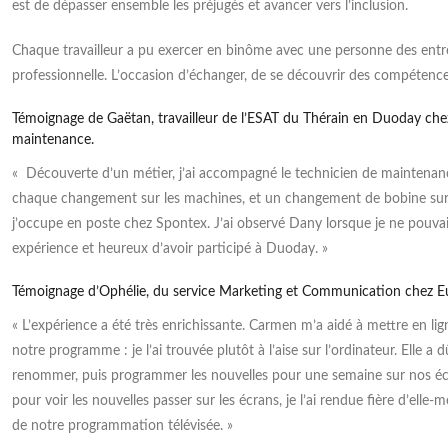
est de dépasser ensemble les préjugés et avancer vers l’inclusion.
partenaires ont choisi de structurer leur
Lire la suite
coopération
Chaque travailleur a pu exercer en binôme avec une personne des entrep
professionnelle. L’occasion d’échanger, de se découvrir des compétence
Lire la suite
Témoignage de Gaëtan, travailleur de l’ESAT du Thérain en Duoday che
maintenance.
« Découverte d’un métier, j’ai accompagné le technicien de maintenance
chaque changement sur les machines, et un changement de bobine sur u
j’occupe en poste chez Spontex. J’ai observé Dany lorsque je ne pouva
expérience et heureux d’avoir participé à Duoday. »
Témoignage d’Ophélie, du service Marketing et Communication chez Euro
« L’expérience a été très enrichissante. Carmen m’a aidé à mettre en li
notre programme : je l’ai trouvée plutôt à l’aise sur l’ordinateur. Elle a d
renommer, puis programmer les nouvelles pour une semaine sur nos écra
pour voir les nouvelles passer sur les écrans, je l’ai rendue fière d’elle
de notre programmation télévisée. »