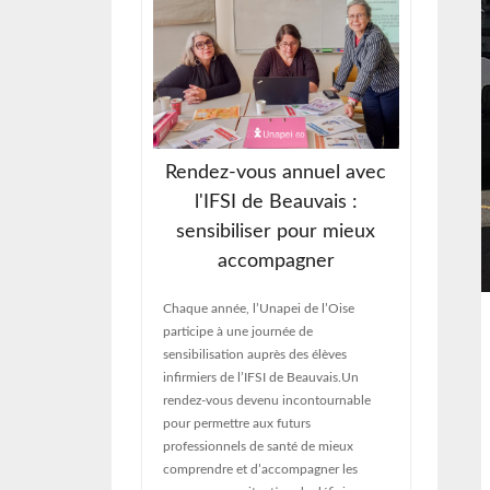
Association
Rendez-vous annuel avec
Re
our attendu
l'IFSI de Beauvais :
int-Paul
sensibiliser pour mieux
Jeudi 1
accompagner
son As
, l’Unapei de
rendez
ournée de
Chaque année, l’Unapei de l’Oise
bilan d
 Saint-Paul. Un
participe à une journée de
les ori
rnable qui a
sensibilisation auprès des élèves
les ad
e pas moins de 1
infirmiers de l’IFSI de Beauvais.Un
sujets
 journée pour se
rendez-vous devenu incontournable
résolut
illes,
pour permettre aux futurs
jour : 
ablissements et
professionnels de santé de mieux
tion étaient
comprendre et d’accompagner les
ée placée sous le