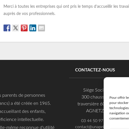
Merci à toutes les entreprises qui ont pris le temps d’accueillir les trav
auprès de vos professionnels.
CONTACTEZ-NOUS
Siège Social
es parents de personnes
300 chaussée
Pour offrir l
pour stocker 
ancs) a été créée en 1965.
traversière 60600
technologies
AGNETZ
accueillant des enfants,
navigation ou
consentement 
ficience intellectuelle.
03 44 50 97 97
contact@unapei60.org
 elle-même reconnue d'utilité