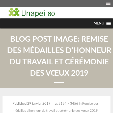
MENU
BLOG POST IMAGE:
REMISE
DES MÉDAILLES D’HONNEUR
DU TRAVAIL ET CÉRÉMONIE
DES VŒUX 2019
Published
29 janvier 2019
at
5184 × 3456
in
Remise des
médailles d’honneur du travail et cérémonie des vœux 2019