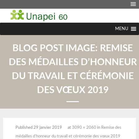
MENU
BLOG POST IMAGE:
REMISE
DES MÉDAILLES D’HONNEUR
DU TRAVAIL ET CÉRÉMONIE
DES VŒUX 2019
Published
29 janvier 2019
at
3090 × 2060
in
Remise des
médailles d’honneur du travail et cérémonie des vœux 2019