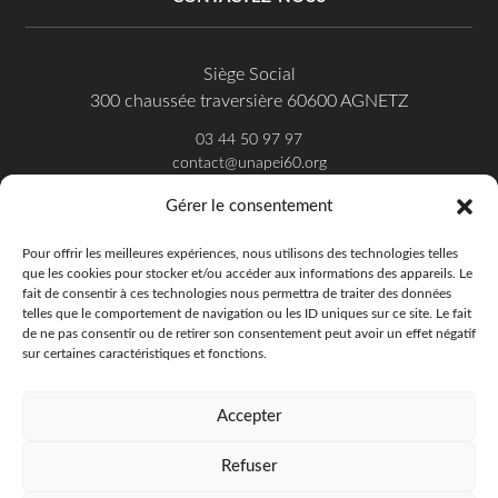
Siège Social
300 chaussée traversière 60600 AGNETZ
03 44 50 97 97
contact@unapei60.org
Gérer le consentement
SUIVEZ-NOUS SUR FACEBOOK
Pour offrir les meilleures expériences, nous utilisons des technologies telles
que les cookies pour stocker et/ou accéder aux informations des appareils. Le
fait de consentir à ces technologies nous permettra de traiter des données
telles que le comportement de navigation ou les ID uniques sur ce site. Le fait
de ne pas consentir ou de retirer son consentement peut avoir un effet négatif
sur certaines caractéristiques et fonctions.
Accepter
Refuser
Unapei de l'Oise - 2018