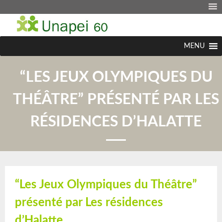
MENU
“LES JEUX OLYMPIQUES DU
THÉÂTRE” PRÉSENTÉ PAR LES
RÉSIDENCES D’HALATTE
“Les Jeux Olympiques du Théâtre”
présenté par Les résidences
d’Halatte