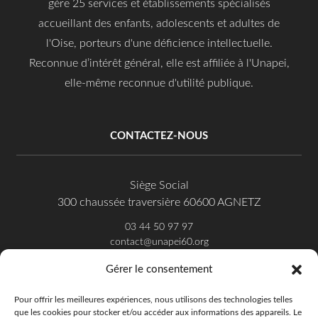
gère 25 services et établissements spécialisés
accueillant des enfants, adolescents et adultes de
l'Oise, porteurs d'une déficience intellectuelle.
Reconnue d’intérêt général, elle est affiliée à l'Unapei,
elle-même reconnue d'utilité publique.
CONTACTEZ-NOUS
Siège Social
300 chaussée traversière 60600 AGNETZ
03 44 50 97 97
contact@unapei60.org
Gérer le consentement
SUIVEZ-NOUS SUR FACEBOOK
Pour offrir les meilleures expériences, nous utilisons des technologies telles
que les cookies pour stocker et/ou accéder aux informations des appareils. Le