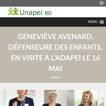
MENU
GENEVIÈVE AVENARD,
DÉFENSEURE DES ENFANTS,
EN VISITE À L’ADAPEI LE 16
MAI