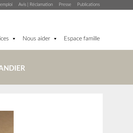
'emploi
Avis | Réclamation
Presse
Publications
ices
Nous aider
Espace famille
MANDIER