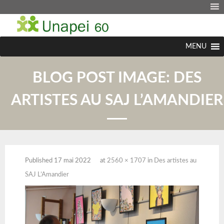
MENU
BLOG POST IMAGE:
DES
ARTISTES AU SAJ L’AMANDIER
Published
17 mai 2022
at
2560 × 1707
in
Des artistes au
SAJ L’Amandier