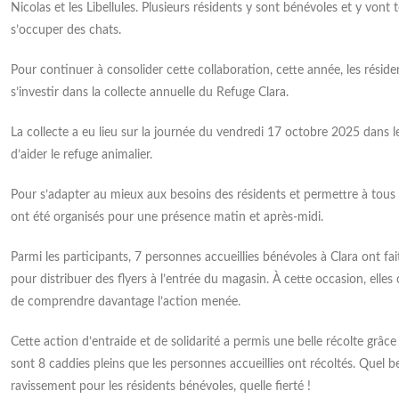
Nicolas et les Libellules. Plusieurs résidents y sont bénévoles et y vont
s’occuper des chats.
Pour continuer à consolider cette collaboration, cette année, les résiden
s’investir dans la collecte annuelle du Refuge Clara.
La collecte a eu lieu sur la journée du vendredi 17 octobre 2025 dans l
MAS La Clarée : le
Renforcer l’accueil et la
d’aider le refuge animalier.
antier prend forme
compréhension du
handicap invisible
Pour s’adapter au mieux aux besoins des résidents et permettre à tous
 beau soleil, la présidente, la
ont été organisés pour une présence matin et après-midi.
ice générale, plusieurs
Le 12 mars 2026, l’Unapei de l’Oise a
trateurs ainsi que la directrice
organisé, aux côtés de la Police
Parmi les participants, 7 personnes accueillies bénévoles à Clara ont fa
ablissement se sont rendus sur le
nationale, une action de sensibilisation
r du futur Dispositif d’Accueil
pour distribuer des flyers à l’entrée du magasin. À cette occasion, elle
suivie de la signature d’une convention
lisé intégrant la MAS La Clarée
de comprendre davantage l’action menée.
de partenariat. Objectif : accompagner
e. Cette visite avait pour objectif
les personnels d’accueil et les agents
tater l’évolution des travaux et
de la voie publique vers une meilleure
Cette action d’entraide et de solidarité a permis une belle récolte grâce 
nger sur les prochaines étapes
prise en compte des personnes
sont 8 caddies pleins que les personnes accueillies ont récoltés. Quel b
jet. Merci à Mickaël
présentant une déficience
ravissement pour les résidents bénévoles, quelle fierté !
intellectuelle. Un handicap souvent