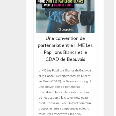
Une convention de
’Assemblée
partenariat entre l'IME Les
e 2026
ch
Papillons Blancs et le
CDAD de Beauvais
i de l’Oise a tenu
Sous un
le Ordinaire. Ce
directr
rmet de faire le
adminis
L’IME Les Papillons Blancs de Beauvais
ée et de définir
de l’ét
et le Conseil Départemental de l’Accès
les à venir. Ainsi,
chantie
au Droit (CDAD) de Beauvais ont signé
qué différents
Spécia
une convention de partenariat
’ensemble des
actuell
officialisant leur collaboration autour
ité. A l’ordre du
de cons
de l’éducation à la citoyenneté et au
changes,
d’écha
droit. Convaincus de l’intérêt commun
du pro
d’associer leurs compétences et leurs
ressources respectives, les deux