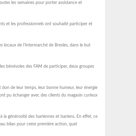
 toutes les semaines pour porter assistance et
ts et les professionnels ont souhaité participer et
es locaux de l’Intermarché de Bresles, dans le but
Remise des médailles
Meilleurs vœux 
d’honneur du travail
Cérémonie des vœux 2026 
 les bénévoles des FAM de participer, deux groupes
de l’Oise : bilan de l’année
Cérémonie des vœux 2026 de l’Unapei
ambitions à venir et engag
de l’Oise : bilan de l’année écoulée,
renforcé pour les droits et l
ambitions à venir et engagement
des personnes en situation
it don de leur temps, leur bonne humeur, leur énergie
renforcé pour les droits et l’inclusion
handicap mental.
des personnes en situation de
s ont pu échanger avec des clients du magasin curieux
Lir
handicap mental.
Lire la suite
à la générosité des Isariennes et Isariens. En effet, ce
eau bilan pour cette première action, quel