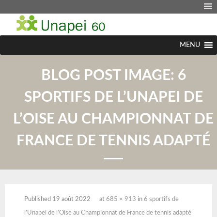
MENU
BLOG POST IMAGE:
6
SPORTIFS DE L’UNAPEI DE
L’OISE AU CHAMPIONNAT DE
FRANCE DE TENNIS ADAPTÉ
Published
19 août 2022
at
685 × 913
in
6 sportifs de
l’Unapei de l’Oise au Championnat de France de tennis adapté