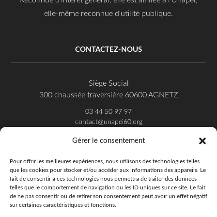
elle-même reconnue d'utilité publique.
CONTACTEZ-NOUS
Siège Social
300 chaussée traversière 60600 AGNETZ
03 44 50 97 97
contact@unapei60.org
Gérer le consentement
SUIVEZ-NOUS SUR FACEBOOK
Pour offrir les meilleures expériences, nous utilisons des technologies telles
que les cookies pour stocker et/ou accéder aux informations des appareils. Le
fait de consentir à ces technologies nous permettra de traiter des données
telles que le comportement de navigation ou les ID uniques sur ce site. Le fait
de ne pas consentir ou de retirer son consentement peut avoir un effet négatif
sur certaines caractéristiques et fonctions.