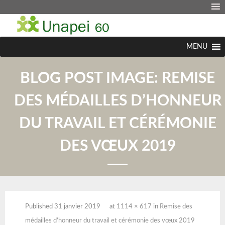
MENU
BLOG POST IMAGE:
REMISE
DES MÉDAILLES D’HONNEUR
DU TRAVAIL ET CÉRÉMONIE
DES VŒUX 2019
Published
31 janvier 2019
at
1114 × 617
in
Remise des
médailles d’honneur du travail et cérémonie des vœux 2019