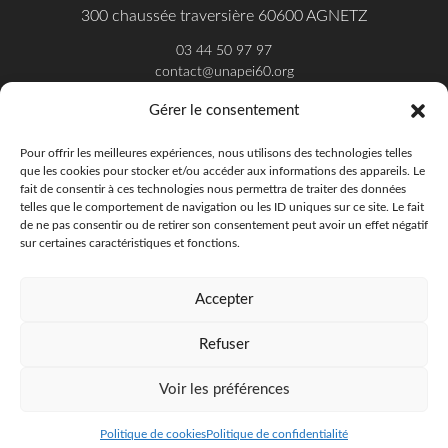
300 chaussée traversière 60600 AGNETZ
03 44 50 97 97
contact@unapei60.org
Gérer le consentement
SUIVEZ-NOUS SUR FACEBOOK
Pour offrir les meilleures expériences, nous utilisons des technologies telles
que les cookies pour stocker et/ou accéder aux informations des appareils. Le
fait de consentir à ces technologies nous permettra de traiter des données
telles que le comportement de navigation ou les ID uniques sur ce site. Le fait
de ne pas consentir ou de retirer son consentement peut avoir un effet négatif
sur certaines caractéristiques et fonctions.
Accepter
Refuser
Unapei de l'Oise - 2018
Offres d'emploi
Presse
Publications
Voir les préférences
Politique de confidentialité
Mentions légales
Politique de cookies
Politique de confidentialité
Requête/ Avis
Politique de cookies (UE)