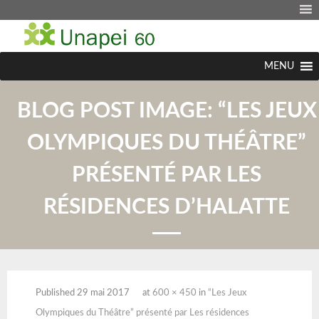
MENU
BLOG POST IMAGE:
“LES JEUX
OLYMPIQUES DU THÉÂTRE”
PRÉSENTÉ PAR LES
RÉSIDENCES D’HALATTE
Published
29 mai 2017
at
600 × 450
in
“Les Jeux
Olympiques du Théâtre” présenté par Les résidences