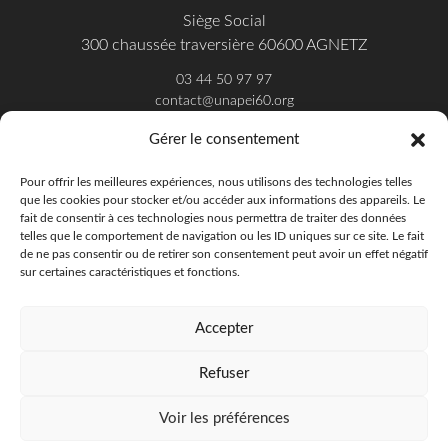
Siège Social
300 chaussée traversière 60600 AGNETZ
03 44 50 97 97
contact@unapei60.org
Gérer le consentement
SUIVEZ-NOUS SUR FACEBOOK
Pour offrir les meilleures expériences, nous utilisons des technologies telles
que les cookies pour stocker et/ou accéder aux informations des appareils. Le
fait de consentir à ces technologies nous permettra de traiter des données
telles que le comportement de navigation ou les ID uniques sur ce site. Le fait
de ne pas consentir ou de retirer son consentement peut avoir un effet négatif
sur certaines caractéristiques et fonctions.
Accepter
Refuser
Unapei de l'Oise - 2018
Offres d'emploi
Presse
Publications
Voir les préférences
Politique de confidentialité
Mentions légales