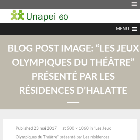
MENU
BLOG POST IMAGE:
“LES JEUX
OLYMPIQUES DU THÉÂTRE”
PRÉSENTÉ PAR LES
RÉSIDENCES D’HALATTE
Published
23 mai 2017
at
500 × 1060
in
“Les Jeux
Olympiques du Théâtre” présenté par Les résidences