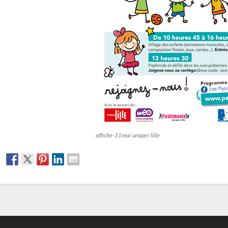
affiche-31mai unapei lille