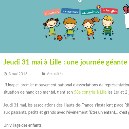
Une convention de
tour sur l’Assemblée
partenariat entre l'IME Les
Générale 2026
Papillons Blancs et le
Jeudi 31 mai à Lille : une journée géante
CDAD de Beauvais
8 juin, l’Unapei de l’Oise a tenu
semblée Générale Ordinaire. Ce
3 mai 2018
Actualités
-vous annuel permet de faire le
L’IME Les Papillons Blancs de Beauvais
e l’année écoulée et de définir
et le Conseil Départemental de l’Accès
L’Unapei, premier mouvement national d’associations de représentation
entations de celles à venir. Ainsi,
au Droit (CDAD) de Beauvais ont signé
situation de handicap mental, tient son
58e congrès à Lille
les 1er et 2 
hérents ont évoqué différents
une convention de partenariat
, puis adopté l’ensemble des
officialisant leur collaboration autour
Jeudi 31 mai, les associations des Hauts-de-France s’installent place 
ions à l’unanimité. A l’ordre du
de l’éducation à la citoyenneté et au
aux passants, petits et grands avec l’événement
“Etre un enfant… c’est 
A l’issue des échanges,
droit. Convaincus de l’intérêt commun
d’associer leurs compétences et leurs
Un village des enfants
ressources respectives, les deux