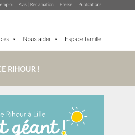
'emploi
Avis | Réclamation
Presse
Publications
ices
Nous aider
Espace famille
CE RIHOUR !