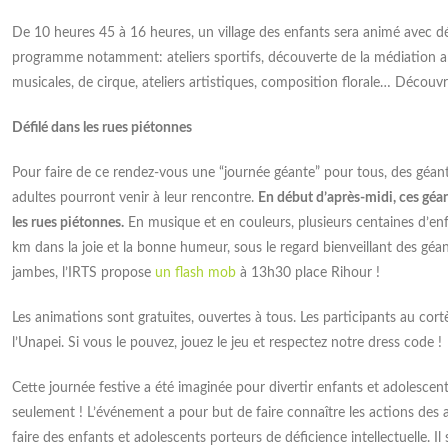
partenaires ont choisi de structurer leur
Lire la suite
De 10 heures 45 à 16 heures, un village des enfants sera animé avec d
coopération
programme notamment: ateliers sportifs, découverte de la médiation ani
musicales, de cirque, ateliers artistiques, composition florale… Découv
Lire la suite
Défilé dans les rues piétonnes
Pour faire de ce rendez-vous une “journée géante” pour tous, des géant
adultes pourront venir à leur rencontre.
En début d’après-midi, ces géan
les rues piétonnes.
En musique et en couleurs, plusieurs centaines d’enfa
km dans la joie et la bonne humeur, sous le regard bienveillant des gé
jambes, l’IRTS propose
un flash mob
à 13h30 place Rihour !
Les animations sont gratuites, ouvertes à tous. Les participants au cort
l’Unapei. Si vous le pouvez, jouez le jeu et respectez notre dress code !
Cette journée festive a été imaginée pour divertir enfants et adolesce
seulement ! L’événement a pour but de faire connaître les actions des a
faire des enfants et adolescents porteurs de déficience intellectuelle. Il