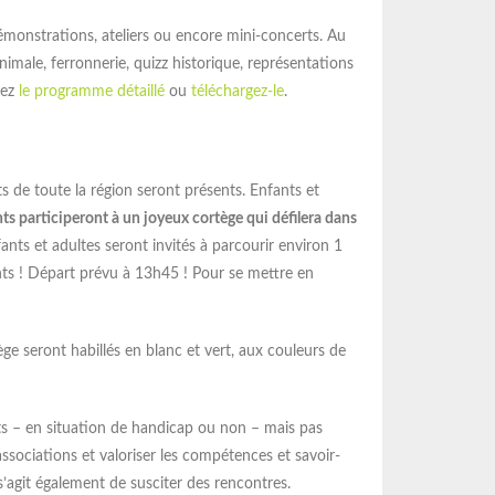
émonstrations, ateliers ou encore mini-concerts. Au
Lire la suite
male, ferronnerie, quizz historique, représentations
Lir
rez
le programme détaillé
ou
téléchargez-le
.
s de toute la région seront présents. Enfants et
ts participeront à un joyeux cortège qui défilera dans
nts et adultes seront invités à parcourir environ 1
ants ! Départ prévu à 13h45 ! Pour se mettre en
ège seront habillés en blanc et vert, aux couleurs de
nts – en situation de handicap ou non – mais pas
ssociations et valoriser les compétences et savoir-
 s’agit également de susciter des rencontres.