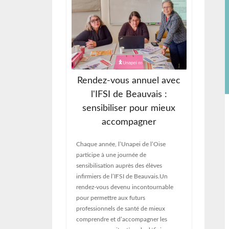
Association
Rendez-vous annuel avec
Re
our attendu
l'IFSI de Beauvais :
int-Paul
sensibiliser pour mieux
Jeudi 1
accompagner
son As
, l’Unapei de
rendez
ournée de
Chaque année, l’Unapei de l’Oise
bilan d
 Saint-Paul. Un
participe à une journée de
les ori
rnable qui a
sensibilisation auprès des élèves
les ad
e pas moins de 1
infirmiers de l’IFSI de Beauvais.Un
sujets
 journée pour se
rendez-vous devenu incontournable
résolut
illes,
pour permettre aux futurs
jour : 
ablissements et
professionnels de santé de mieux
tion étaient
comprendre et d’accompagner les
ée placée sous le