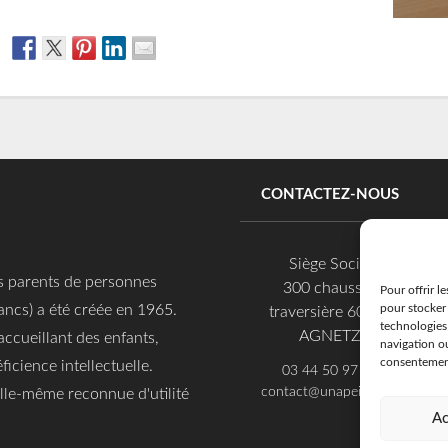
CONTACTEZ-NOUS
Siège Social
es parents de personnes
300 chaussée
Pour offrir l
pour stocker 
ancs) a été créée en 1965.
traversière 60600
technologies
AGNETZ
accueillant des enfants,
navigation ou
consentement 
ficience intellectuelle.
03 44 50 97 97
contact@unapei60.org
 elle-même reconnue d'utilité
Ac