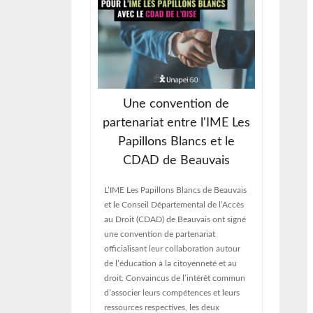
Une convention de
’Assemblée
partenariat entre l'IME Les
e 2026
ch
Papillons Blancs et le
CDAD de Beauvais
i de l’Oise a tenu
Sous un
le Ordinaire. Ce
directr
rmet de faire le
adminis
L’IME Les Papillons Blancs de Beauvais
ée et de définir
de l’ét
et le Conseil Départemental de l’Accès
les à venir. Ainsi,
chantie
au Droit (CDAD) de Beauvais ont signé
qué différents
Spécia
une convention de partenariat
’ensemble des
actuell
officialisant leur collaboration autour
ité. A l’ordre du
de cons
de l’éducation à la citoyenneté et au
changes,
d’écha
droit. Convaincus de l’intérêt commun
du pro
d’associer leurs compétences et leurs
ressources respectives, les deux