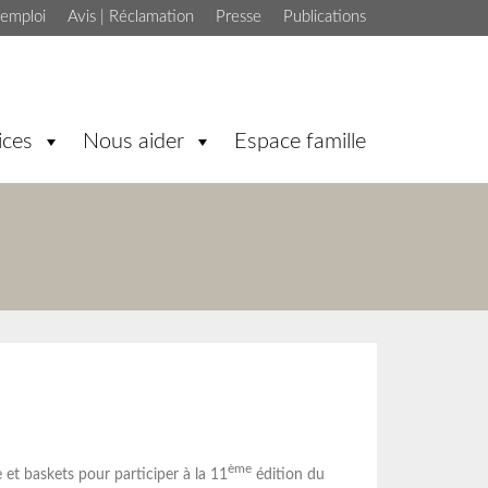
'emploi
Avis | Réclamation
Presse
Publications
ices
Nous aider
Espace famille
ème
 et baskets pour participer à la 11
édition du