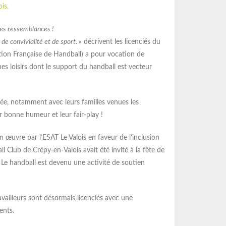
is.
des ressemblances !
e convivialité et de sport. »
décrivent les licenciés du
ation Française de Handball) a pour vocation de
s loisirs dont le support du handball est vecteur
Remise des médailles
Meilleurs vœux 
d’honneur du travail
Cérémonie des vœux 2026 
gée, notamment avec leurs familles venues les
de l’Oise : bilan de l’année
ur bonne humeur et leur fair-play !
Cérémonie des vœux 2026 de l’Unapei
ambitions à venir et engag
de l’Oise : bilan de l’année écoulée,
renforcé pour les droits et l
ambitions à venir et engagement
n œuvre par l’ESAT Le Valois en faveur de l’inclusion
des personnes en situation
renforcé pour les droits et l’inclusion
ll Club de Crépy-en-Valois avait été invité à la fête de
handicap mental.
des personnes en situation de
s. Le handball est devenu une activité de soutien
Lir
handicap mental.
Lire la suite
availleurs sont désormais licenciés avec une
ents.