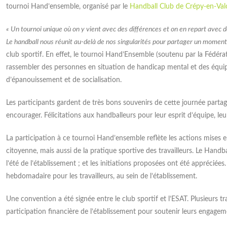
tournoi Hand’ensemble, organisé par le
Handball Club de Crépy-en-Valo
« Un tournoi unique où on y vient avec des différences et on en repart avec 
Le handball nous réunit au-delà de nos singularités pour partager un moment d
club sportif. En effet, le tournoi Hand’Ensemble (soutenu par la Fédér
rassembler des personnes en situation de handicap mental et des équipe
MAS La Clarée : le
Renforcer l’accueil et la
d’épanouissement et de socialisation.
antier prend forme
compréhension du
Les participants gardent de très bons souvenirs de cette journée parta
handicap invisible
encourager. Félicitations aux handballeurs pour leur esprit d’équipe, le
 beau soleil, la présidente, la
ice générale, plusieurs
Le 12 mars 2026, l’Unapei de l’Oise a
trateurs ainsi que la directrice
La participation à ce tournoi Hand’ensemble reflète les actions mises e
organisé, aux côtés de la Police
ablissement se sont rendus sur le
citoyenne, mais aussi de la pratique sportive des travailleurs. Le Handba
nationale, une action de sensibilisation
r du futur Dispositif d’Accueil
suivie de la signature d’une convention
l’été de l’établissement ; et les initiations proposées ont été appréciée
lisé intégrant la MAS La Clarée
de partenariat. Objectif : accompagner
hebdomadaire pour les travailleurs, au sein de l’établissement.
e. Cette visite avait pour objectif
les personnels d’accueil et les agents
tater l’évolution des travaux et
de la voie publique vers une meilleure
Une convention a été signée entre le club sportif et l’ESAT. Plusieurs tr
nger sur les prochaines étapes
prise en compte des personnes
participation financière de l’établissement pour soutenir leurs engagem
jet. Merci à Mickaël
présentant une déficience
intellectuelle. Un handicap souvent