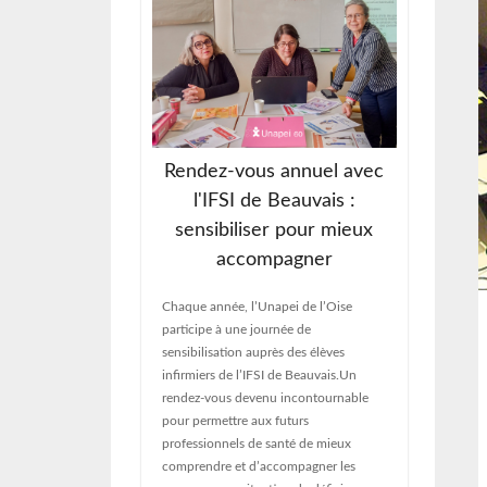
Association
Rendez-vous annuel avec
Re
our attendu
l'IFSI de Beauvais :
int-Paul
sensibiliser pour mieux
Jeudi 1
accompagner
son As
, l’Unapei de
rendez
ournée de
Chaque année, l’Unapei de l’Oise
bilan d
 Saint-Paul. Un
participe à une journée de
les ori
rnable qui a
sensibilisation auprès des élèves
les ad
e pas moins de 1
infirmiers de l’IFSI de Beauvais.Un
sujets
 journée pour se
rendez-vous devenu incontournable
résolut
illes,
pour permettre aux futurs
jour : 
ablissements et
professionnels de santé de mieux
tion étaient
comprendre et d’accompagner les
ée placée sous le