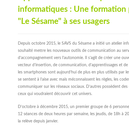
partenaires ont choisi de structurer leur
Lire la suite
informatiques : Une formation
coopération
"Le Sésame" à ses usagers
Lire la suite
Depuis octobre 2015, le SAVS du Sésame a initié un atelier in
souhaité mettre les nouveaux outils de communication au servic
d’accompagnement vers l’autonomie. Il s’agit de créer une ou
vecteur d’insertion, de communication, d’apprentissages et de co
les smartphones sont aujourd’hui de plus en plus utilisés par
se sentent à l’aise avec mais méconnaissent les règles, les code
communiquer sur les réseaux sociaux. D’autres possèdent des or
ceux qui voudraient découvrir cet univers.
D’octobre à décembre 2015, un premier groupe de 6 personnes 
12 séances de deux heures par semaine, les jeudis, de 18h à 2
la relève depuis janvier.