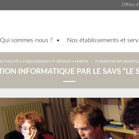
Offres d
Qui sommes-nous ?
Nos établissements et serv
ACTUALITÉS
•
ETABLISSEMENTS ET SERVICES
•
HABITAT
/
FORMATION INFORMATIQUE
ION INFORMATIQUE PAR LE SAVS “LE 