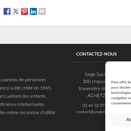
CONTACTEZ-NOUS
Siège Social
es parents de personnes
300 chaussée
Pour offrir l
pour stocker 
ancs) a été créée en 1965.
traversière 60600
technologies
AGNETZ
accueillant des enfants,
navigation ou
consentement 
ficience intellectuelle.
03 44 50 97 97
contact@unapei60.org
 elle-même reconnue d'utilité
Ac