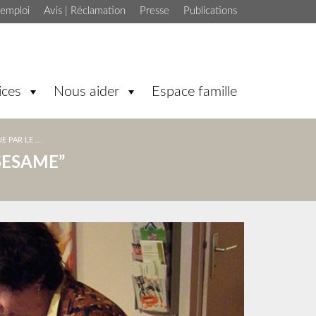
'emploi
Avis | Réclamation
Presse
Publications
ices
Nous aider
Espace famille
 PAR LE …
SESAME”