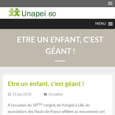
MENU
ETRE UN ENFANT, C’EST
GÉANT !
Etre un enfant, c’est géant !
15 juin 2018
Actualités
ème
A l’occasion du 58
congrès de l’Unapei à Lille, les
associations des Hauts-de-France affiliées au mouvement ont