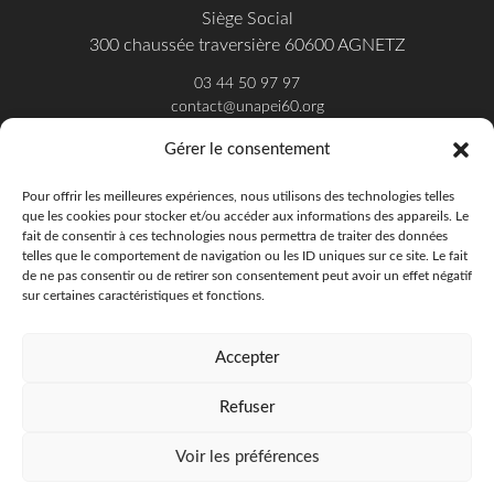
Siège Social
300 chaussée traversière 60600 AGNETZ
03 44 50 97 97
contact@unapei60.org
Gérer le consentement
SUIVEZ-NOUS SUR FACEBOOK
Pour offrir les meilleures expériences, nous utilisons des technologies telles
que les cookies pour stocker et/ou accéder aux informations des appareils. Le
fait de consentir à ces technologies nous permettra de traiter des données
telles que le comportement de navigation ou les ID uniques sur ce site. Le fait
de ne pas consentir ou de retirer son consentement peut avoir un effet négatif
sur certaines caractéristiques et fonctions.
Accepter
Refuser
Unapei de l'Oise - 2018
Offres d'emploi
Presse
Publications
Voir les préférences
Politique de confidentialité
Mentions légales