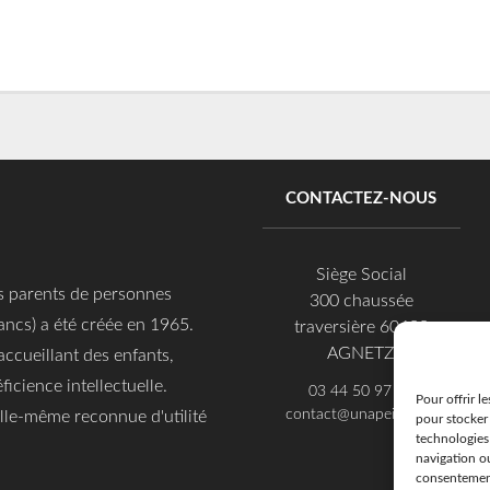
CONTACTEZ-NOUS
Siège Social
es parents de personnes
300 chaussée
ancs) a été créée en 1965.
traversière 60600
AGNETZ
accueillant des enfants,
ficience intellectuelle.
03 44 50 97 97
Pour offrir l
contact@unapei60.org
 elle-même reconnue d'utilité
pour stocker 
technologies
navigation ou
consentement 