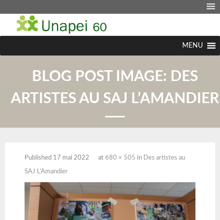
MENU
BLOG POST IMAGE:
DES
ARTISTES AU SAJ L’AMANDIER
Published
17 mai 2022
at
680 × 505
in
Des artistes au
SAJ L’Amandier