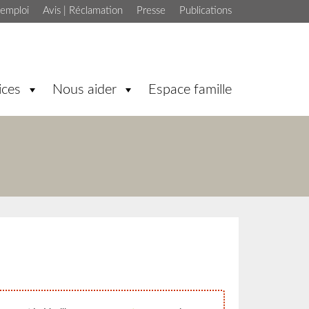
'emploi
Avis | Réclamation
Presse
Publications
ices
Nous aider
Espace famille