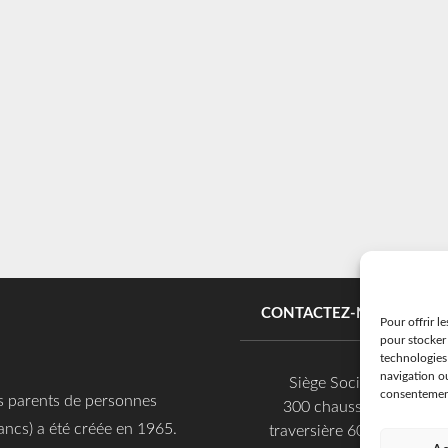
Lire la suite
Lire la suite
CONTACTEZ-NOUS
Pour offrir l
pour stocker 
technologies
navigation ou
Siège Social
consentement 
es parents de personnes
300 chaussée
ancs) a été créée en 1965.
traversière 60600