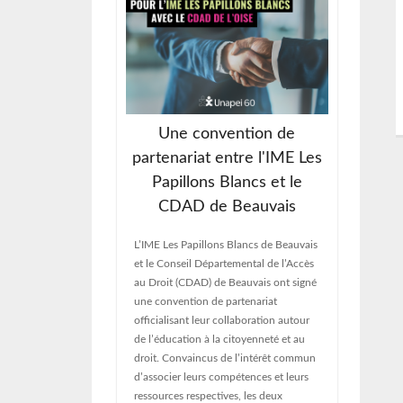
Une convention de
’Assemblée
partenariat entre l'IME Les
e 2026
ch
Papillons Blancs et le
CDAD de Beauvais
i de l’Oise a tenu
Sous un
le Ordinaire. Ce
directr
rmet de faire le
adminis
L’IME Les Papillons Blancs de Beauvais
ée et de définir
de l’ét
et le Conseil Départemental de l’Accès
les à venir. Ainsi,
chantie
au Droit (CDAD) de Beauvais ont signé
qué différents
Spécia
une convention de partenariat
’ensemble des
actuell
officialisant leur collaboration autour
ité. A l’ordre du
de cons
de l’éducation à la citoyenneté et au
changes,
d’écha
droit. Convaincus de l’intérêt commun
du pro
d’associer leurs compétences et leurs
ressources respectives, les deux