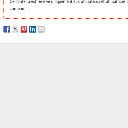
Ce contenu est réservé uniquement aux utilisateurs et utilisatrices 
contenu.
MAS La Clarée : le
Renforcer l’accueil et la
antier prend forme
compréhension du
handicap invisible
 beau soleil, la présidente, la
ice générale, plusieurs
Le 12 mars 2026, l’Unapei de l’Oise a
trateurs ainsi que la directrice
organisé, aux côtés de la Police
ablissement se sont rendus sur le
nationale, une action de sensibilisation
r du futur Dispositif d’Accueil
suivie de la signature d’une convention
lisé intégrant la MAS La Clarée
de partenariat. Objectif : accompagner
e. Cette visite avait pour objectif
les personnels d’accueil et les agents
tater l’évolution des travaux et
de la voie publique vers une meilleure
nger sur les prochaines étapes
prise en compte des personnes
jet. Merci à Mickaël
présentant une déficience
intellectuelle. Un handicap souvent