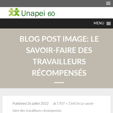
MENU
BLOG POST IMAGE:
LE
SAVOIR-FAIRE DES
TRAVAILLEURS
RÉCOMPENSÉS
Published
26 juillet 2022
at
1707 × 2560
in
Le savoir-
faire des travailleurs récompensés