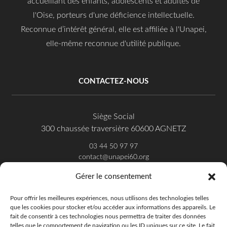
accueillant des enfants, adolescents et adultes de
l'Oise, porteurs d'une déficience intellectuelle.
Reconnue d’intérêt général, elle est affiliée à l'Unapei,
elle-même reconnue d'utilité publique.
CONTACTEZ-NOUS
Siège Social
300 chaussée traversière 60600 AGNETZ
03 44 50 97 97
contact@unapei60.org
Gérer le consentement
SUIVEZ-NOUS SUR FACEBOOK
Pour offrir les meilleures expériences, nous utilisons des technologies telles
que les cookies pour stocker et/ou accéder aux informations des appareils. Le
fait de consentir à ces technologies nous permettra de traiter des données
telles que le comportement de navigation ou les ID uniques sur ce site. Le fait