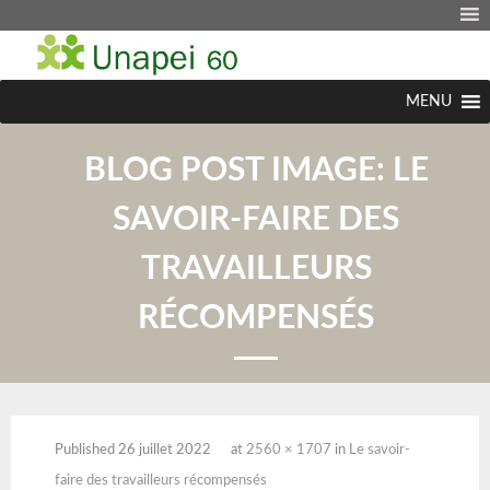
MENU
BLOG POST IMAGE:
LE
SAVOIR-FAIRE DES
TRAVAILLEURS
RÉCOMPENSÉS
Published
26 juillet 2022
at
2560 × 1707
in
Le savoir-
faire des travailleurs récompensés