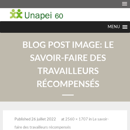
MENU
BLOG POST IMAGE:
LE
SAVOIR-FAIRE DES
TRAVAILLEURS
RÉCOMPENSÉS
Published
26 juillet 2022
at
2560 × 1707
in
Le savoir-
faire des travailleurs récompensés