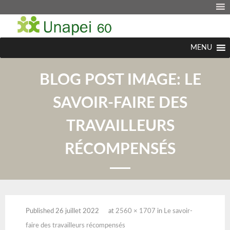
MENU
BLOG POST IMAGE:
LE
SAVOIR-FAIRE DES
TRAVAILLEURS
RÉCOMPENSÉS
Published
26 juillet 2022
at
2560 × 1707
in
Le savoir-
faire des travailleurs récompensés