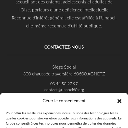
accueillant des enfants, adolescents et adultes de
l'Oise, porteurs d'une déficience intellectuelle.
Reconnue d’intérêt général, elle est affiliée à l'Unapei,
elle-même reconnue d'utilité publique.
CONTACTEZ-NOUS
Siège Social
300 chaussée traversière 60600 AGNETZ
03 44 50 97 97
contact@unapei60.org
Gérer le consentement
SUIVEZ-NOUS SUR FACEBOOK
Pour offrir les meilleures expériences, nous utilisons des technologies telles
que les cookies pour stocker et/ou accéder aux informations des appareils. Le
fait de consentir à ces technologies nous permettra de traiter des données