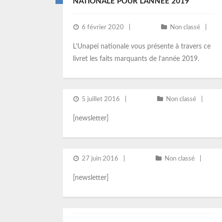
NATIONALE POUR L’ANNÉE 2019
6 février 2020
Non classé
L’Unapei nationale vous présente à travers ce
livret les faits marquants de l’année 2019.
NEWSLETTER
5 juillet 2016
Non classé
[newsletter]
SOUSCRIPTION NEWSLETTER
27 juin 2016
Non classé
[newsletter]
LES DOCUMENTAIRES SUR LE VIVRE
ENSEMBLE