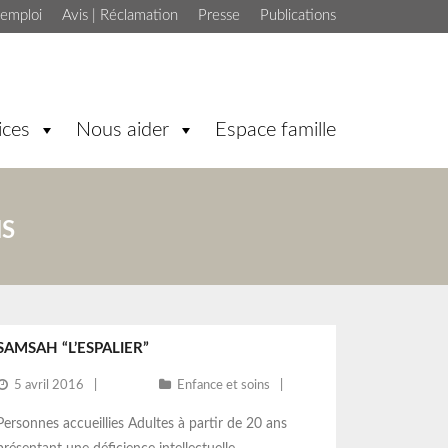
'emploi
Avis | Réclamation
Presse
Publications
ices
Nous aider
Espace famille
NS
SAMSAH “L’ESPALIER”
5 avril 2016
Enfance et soins
Personnes accueillies Adultes à partir de 20 ans