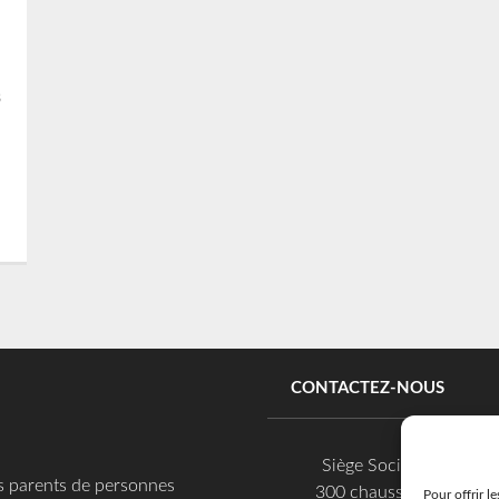
s
CONTACTEZ-NOUS
Siège Social
es parents de personnes
300 chaussée
Pour offrir l