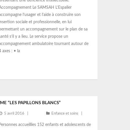
présentant une déficience intellectuelle.
Accompagnement Le SAMSAH L’Espalier
accompagne l’usager et l’aide à construire son
insertion sociale et professionnelle, en lui
permettant un accompagnement sur le plan de sa
santé s’il y a lieu. Le service propose un
accompagnement ambulatoire tournant autour de
4 axes : • la
IME “LES PAPILLONS BLANCS”
5 avril 2016
Enfance et soins
Personnes accueillies 152 enfants et adolescents de