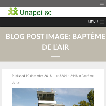
MENU
BLOG POST IMAGE:
BAPTÊME
DE L’AIR
Published
10 décembre 2018
at
3264 × 2448
in
Baptême
de l’air