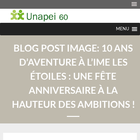
MENU
BLOG POST IMAGE:
10 ANS
D’AVENTURE À L’IME LES
ÉTOILES : UNE FÊTE
ANNIVERSAIRE À LA
HAUTEUR DES AMBITIONS !