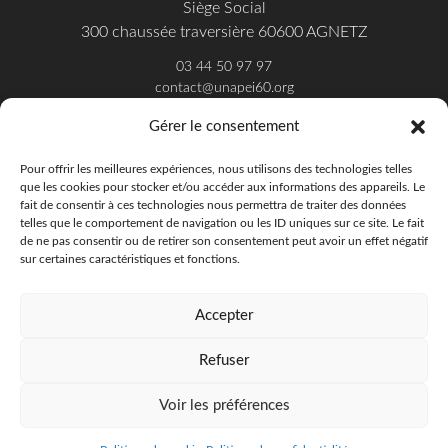
Siège Social
300 chaussée traversière 60600 AGNETZ
03 44 50 97 97
contact@unapei60.org
Gérer le consentement
SUIVEZ-NOUS SUR FACEBOOK
Pour offrir les meilleures expériences, nous utilisons des technologies telles
que les cookies pour stocker et/ou accéder aux informations des appareils. Le
fait de consentir à ces technologies nous permettra de traiter des données
telles que le comportement de navigation ou les ID uniques sur ce site. Le fait
de ne pas consentir ou de retirer son consentement peut avoir un effet négatif
sur certaines caractéristiques et fonctions.
Accepter
Refuser
Unapei de l'Oise - 2018
Offres d'emploi
Presse
Publications
Voir les préférences
Politique de confidentialité
Mentions légales