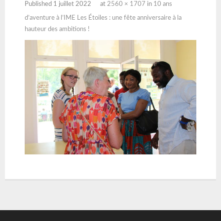
Published
1 juillet 2022
at
2560 × 1707
in
10 ans
d’aventure à l’IME Les Étoiles : une fête anniversaire à la
hauteur des ambitions !