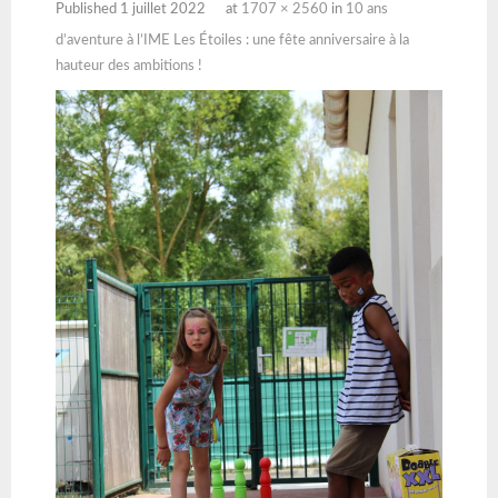
Published
1 juillet 2022
at
1707 × 2560
in
10 ans
d’aventure à l’IME Les Étoiles : une fête anniversaire à la
hauteur des ambitions !