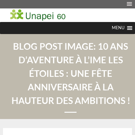
MENU
BLOG POST IMAGE:
10 ANS
D’AVENTURE À L’IME LES
ÉTOILES : UNE FÊTE
ANNIVERSAIRE À LA
HAUTEUR DES AMBITIONS !