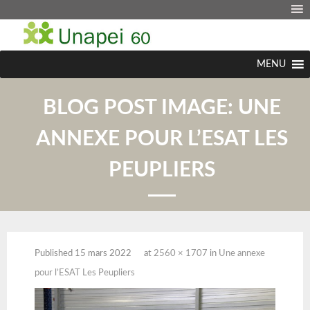
MENU
BLOG POST IMAGE:
UNE
ANNEXE POUR L’ESAT LES
PEUPLIERS
Published
15 mars 2022
at
2560 × 1707
in
Une annexe
pour l’ESAT Les Peupliers