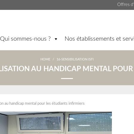
Offres d
Qui sommes-nous ?
Nos établissements et serv
HOME
/
16-SENSIBILISATION ISFI
LISATION AU HANDICAP MENTAL POUR 
ion au handicap mental pour les étudiants infirmiers