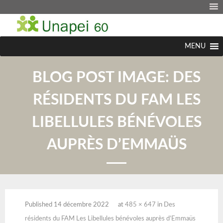
MENU
BLOG POST IMAGE:
DES
RÉSIDENTS DU FAM LES
LIBELLULES BÉNÉVOLES
AUPRÈS D’EMMAÜS
Published
14 décembre 2022
at
485 × 647
in
Des
résidents du FAM Les Libellules bénévoles auprès d’Emmaüs