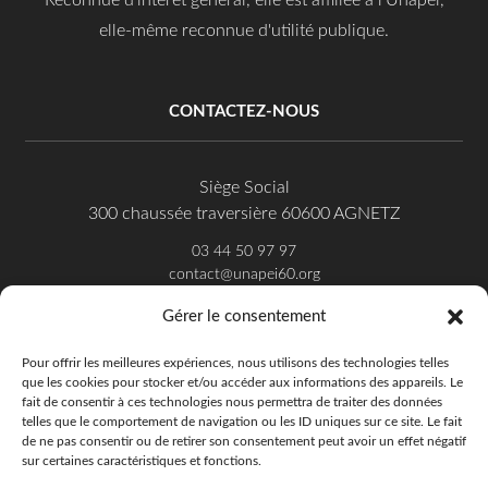
Reconnue d’intérêt général, elle est affiliée à l'Unapei,
elle-même reconnue d'utilité publique.
CONTACTEZ-NOUS
Siège Social
300 chaussée traversière 60600 AGNETZ
03 44 50 97 97
contact@unapei60.org
Gérer le consentement
SUIVEZ-NOUS SUR FACEBOOK
Pour offrir les meilleures expériences, nous utilisons des technologies telles
que les cookies pour stocker et/ou accéder aux informations des appareils. Le
fait de consentir à ces technologies nous permettra de traiter des données
telles que le comportement de navigation ou les ID uniques sur ce site. Le fait
de ne pas consentir ou de retirer son consentement peut avoir un effet négatif
sur certaines caractéristiques et fonctions.