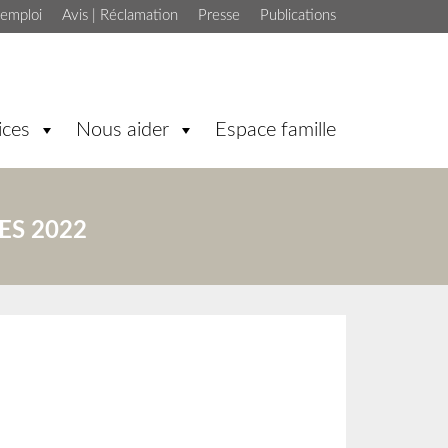
'emploi
Avis | Réclamation
Presse
Publications
ices
Nous aider
Espace famille
ES 2022