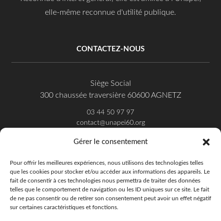
elle-même reconnue d'utilité publique.
CONTACTEZ-NOUS
Siège Social
300 chaussée traversière 60600 AGNETZ
03 44 50 97 97
contact@unapei60.org
Gérer le consentement
SUIVEZ-NOUS SUR FACEBOOK
Pour offrir les meilleures expériences, nous utilisons des technologies telles
que les cookies pour stocker et/ou accéder aux informations des appareils. Le
fait de consentir à ces technologies nous permettra de traiter des données
telles que le comportement de navigation ou les ID uniques sur ce site. Le fait
de ne pas consentir ou de retirer son consentement peut avoir un effet négatif
sur certaines caractéristiques et fonctions.