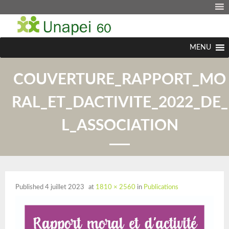
MENU
COUVERTURE_RAPPORT_MO
RAL_ET_DACTIVITE_2022_DE_
L_ASSOCIATION
Published
4 juillet 2023
at
1810 × 2560
in
Publications