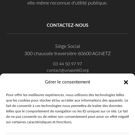
elle-même reconnue d'utilité publique.
CONTACTEZ-NOUS
Siège Social
300 chaussée traversière 60600 AGNETZ
03 44 50 97 97
contact@unapei60.org
Gérer le consentement
SUIVEZ-NOUS SUR FACEBOOK
Pour offrir les meilleures expériences, nous utilisons des technologies telles
que les cookies pour stocker et/ou accéder aux informations des appareils. Le
fait de consentir à ces technologies nous permettra de traiter des données
telles que le comportement de navigation ou les ID uniques sur ce site. Le fait
de ne pas consentir ou de retirer son consentement peut avoir un effet négatif
sur certaines caractéristiques et fonctions.