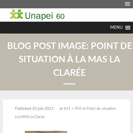
MENU
BLOG POST IMAGE:
POINT DE
SITUATION À LA MAS LA
CLARÉE
Published
30 juin 2021
at
641 × 905
in
Point de situation
à la MAS la Clarée