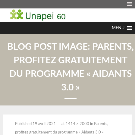
MENU
BLOG POST IMAGE:
PARENTS,
PROFITEZ GRATUITEMENT
DU PROGRAMME « AIDANTS
3.0 »
Published
19 avril 2021
at
1414 × 2000
in
Parents,
profitez gratuitement du programme « Aidants 3.0 »