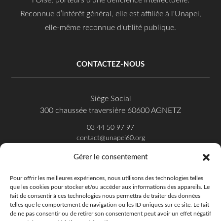
l'Oise, porteurs d'une déficience intellectuelle.
Reconnue d’intérêt général, elle est affiliée à l'Unapei,
elle-même reconnue d'utilité publique.
CONTACTEZ-NOUS
Siège Social
300 chaussée traversière 60600 AGNETZ
03 44 50 97 97
contact@unapei60.org
Gérer le consentement
SUIVEZ-NOUS SUR FACEBOOK
Pour offrir les meilleures expériences, nous utilisons des technologies telles
que les cookies pour stocker et/ou accéder aux informations des appareils. Le
fait de consentir à ces technologies nous permettra de traiter des données
telles que le comportement de navigation ou les ID uniques sur ce site. Le fait
de ne pas consentir ou de retirer son consentement peut avoir un effet négatif