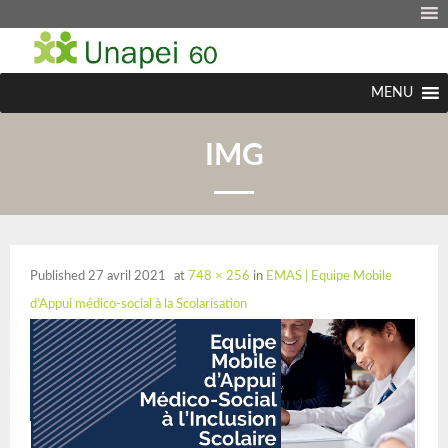
MENU
IMG
Published
27 avril 2021
at
748 × 256
in
EMAS | Equipe Mobile
d’Appui médico-social à la Scolarisation