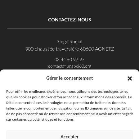
CONTACTEZ-NOUS
Siège Social
300 chaussée traversière 60600 AGNETZ
03 44 50 97 97
contact@unapei60.org
Gérer le consentement
SUIVEZ-NOUS SUR FACEBOOK
Pour offrir les meilleures expériences, nous utilisons des technologies telles
que les cookies pour stocker et/ou accéder aux informations des appareils. Le
fait de consentir à ces technologies nous permettra de traiter des données
telles que le comportement de navigation ou les ID uniques sur ce site. Le fait
de ne pas consentir ou de retirer son consentement peut avoir un effet négatif
sur certaines caractéristiques et fonctions.
Accepter