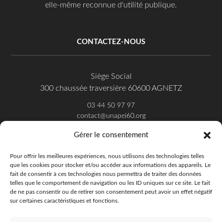
elle-même reconnue d'utilité publique.
CONTACTEZ-NOUS
Siège Social
300 chaussée traversière 60600 AGNETZ
03 44 50 97 97
contact@unapei60.org
Gérer le consentement
SUIVEZ-NOUS SUR FACEBOOK
Pour offrir les meilleures expériences, nous utilisons des technologies telles
que les cookies pour stocker et/ou accéder aux informations des appareils. Le
fait de consentir à ces technologies nous permettra de traiter des données
telles que le comportement de navigation ou les ID uniques sur ce site. Le fait
de ne pas consentir ou de retirer son consentement peut avoir un effet négatif
sur certaines caractéristiques et fonctions.