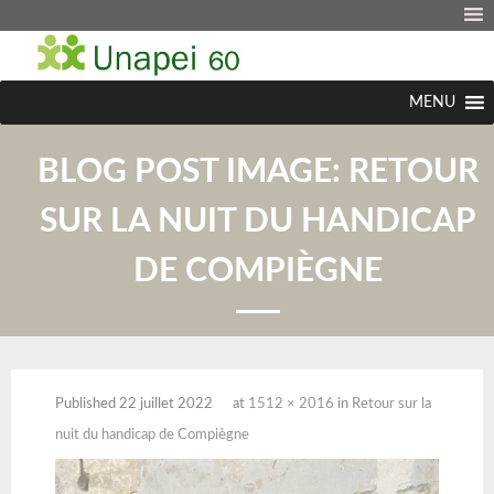
MENU
BLOG POST IMAGE:
RETOUR
SUR LA NUIT DU HANDICAP
DE COMPIÈGNE
Published
22 juillet 2022
at
1512 × 2016
in
Retour sur la
nuit du handicap de Compiègne