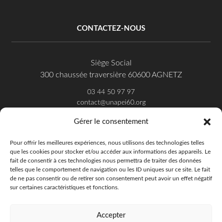
CONTACTEZ-NOUS
Siège Social
300 chaussée traversière 60600 AGNETZ
03 44 50 97 97
contact@unapei60.org
Gérer le consentement
SUIVEZ-NOUS SUR FACEBOOK
Pour offrir les meilleures expériences, nous utilisons des technologies telles
que les cookies pour stocker et/ou accéder aux informations des appareils. Le
fait de consentir à ces technologies nous permettra de traiter des données
telles que le comportement de navigation ou les ID uniques sur ce site. Le fait
de ne pas consentir ou de retirer son consentement peut avoir un effet négatif
sur certaines caractéristiques et fonctions.
Accepter