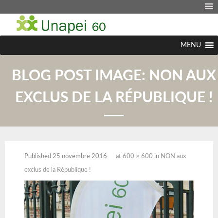
MENU
BLOG POST IMAGE:
NON AUX
EXCLUS DE LA RÉPUBLIQUE !
Published
25 novembre 2016
at
600 × 600
in
NON aux
exclus de la République !