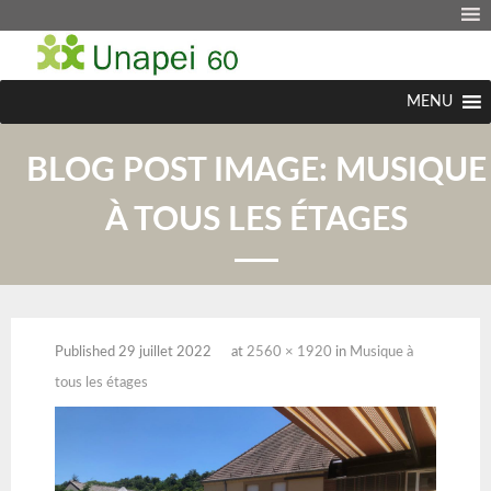
MENU
BLOG POST IMAGE:
MUSIQUE
À TOUS LES ÉTAGES
Published
29 juillet 2022
at
2560 × 1920
in
Musique à
tous les étages