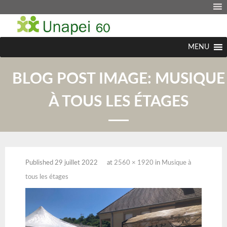
MENU
BLOG POST IMAGE:
MUSIQUE
À TOUS LES ÉTAGES
Published
29 juillet 2022
at
2560 × 1920
in
Musique à
tous les étages