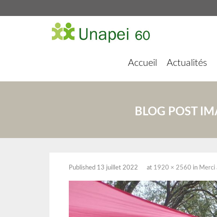
Accueil
Actualités
BLOG POST IM
Published
13 juillet 2022
at
1920 × 2560
in
Merci 